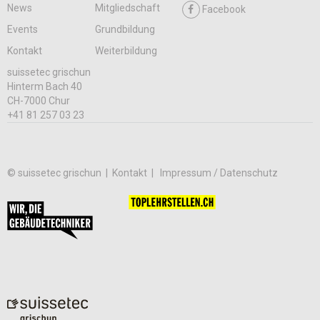
News
Mitgliedschaft
Facebook
Events
Grundbildung
Kontakt
Weiterbildung
suissetec grischun
Hinterm Bach 40
CH-7000 Chur
+41 81 257 03 23
© suissetec grischun |
Kontakt
Impressum / Datenschutz