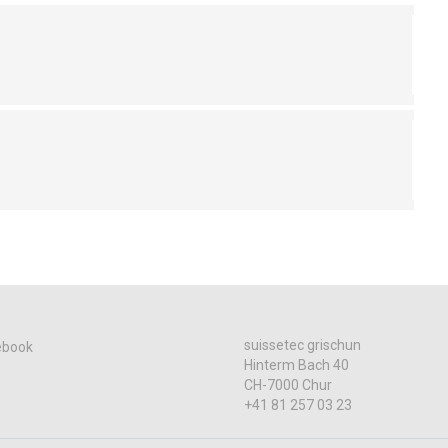
suissetec grischun
ebook
Hinterm Bach 40
CH-7000 Chur
+41 81 257 03 23