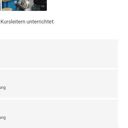
ursleitern unterrichtet:
zung
zung